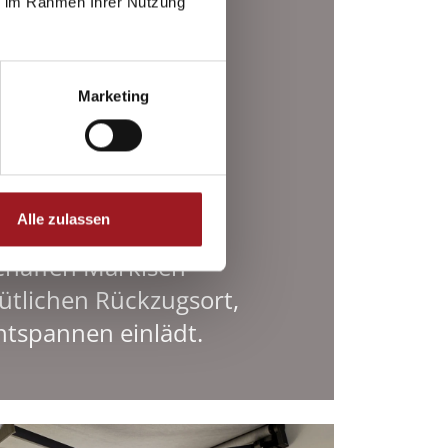
ie im Rahmen Ihrer Nutzung
Marketing
Alle zulassen
 schattenspendenden
chaffen Markisen
ütlichen Rückzugsort,
ntspannen einlädt.