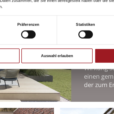
 Daten zusammen, die Sie ihnen bereitgestellt haben oder die s
n.
Präferenzen
Statistiken
Auswahl erlauben
Mit ihrer
Wirkung s
einen gem
der zum E