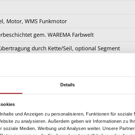
el, Motor, WMS Funkmotor
erbeschichtet gem. WAREMA Farbwelt
übertragung durch Kette/Seil, optional Segment
 All Weather, Acryl Standard, Soltis 92, Starlight Blue, 
sparrenmontage, Deckenmontage, Wandmontage
Details
Cookies
nhalte und Anzeigen zu personalisieren, Funktionen für soziale
Website zu analysieren. Außerdem geben wir Informationen zu I
r soziale Medien, Werbung und Analysen weiter. Unsere Partner