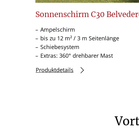
w
a
Sonnenschirm C30 Belveder
h
l
Ampelschirm
bis zu 12 m² / 3 m Seitenlänge
Schiebesystem
Extras: 360° drehbarer Mast
Produktdetails
Vor