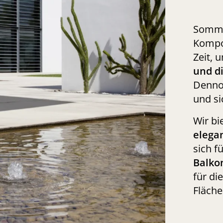
Somme
Kompon
Zeit, 
und d
Dennoc
und si
Wir bi
elega
sich f
Balko
für di
Fläche