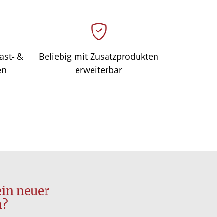
ast- &
Beliebig mit Zusatzprodukten
en
erweiterbar
in neuer
m?