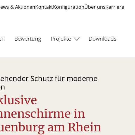
ews & Aktionen
Kontakt
Konfiguration
Über uns
Karriere
en
Bewertung
Projekte
Downloads
tehender Schutz für moderne
en
klusive
nnenschirme in
uenburg am Rhein