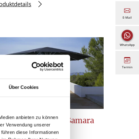
oduktdetails
E-Mail
WhatsApp
Termin
Über Cookies
 Medien anbieten zu können
onnenschirm M30 Samara
hrer Verwendung unserer
 führen diese Informationen
Mittelmastschirm