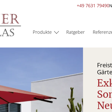
+49 7631 79490
N
Produkte
Ratgeber
Referenz
Freis
Gärt
Ex
So
Ne