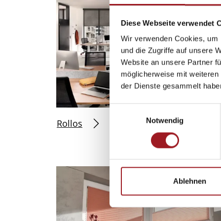
Diese Webseite verwendet 
Wir verwenden Cookies, um I
und die Zugriffe auf unsere 
Website an unsere Partner fü
möglicherweise mit weiteren
der Dienste gesammelt habe
E
Notwendig
i
Rollos
n
w
i
l
l
Ablehnen
i
g
u