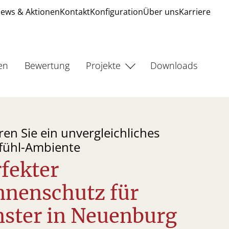
ews & Aktionen
Kontakt
Konfiguration
Über uns
Karriere
en
Bewertung
Projekte
Downloads
ren Sie ein unvergleichliches
fühl-Ambiente
fekter
nnenschutz für
nster in Neuenburg