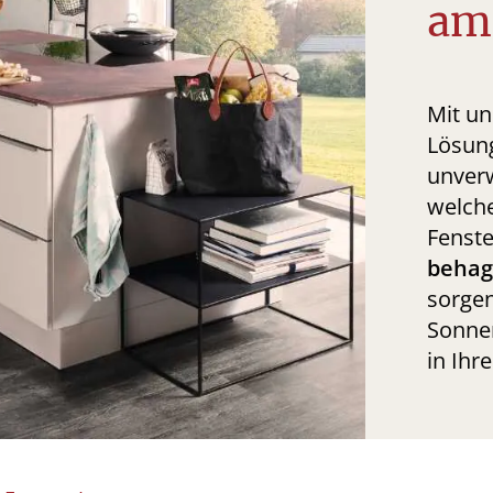
am
Mit un
Lösung
unverw
welche
Fenste
behag
sorge
Sonnen
in Ihr