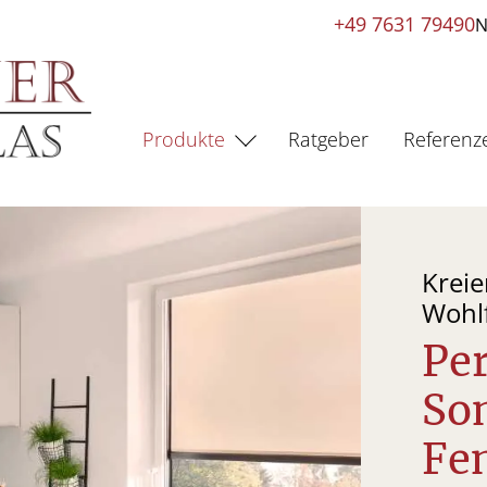
+49 7631 79490
N
Produkte
Ratgeber
Referenz
Kreie
Wohl
Per
So
Fe