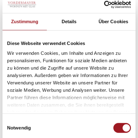
Professionelle Montage von Experten
Zustimmung
Details
Über Cookies
Diese Webseite verwendet Cookies
Wir verwenden Cookies, um Inhalte und Anzeigen zu
personalisieren, Funktionen für soziale Medien anbieten
Flexible Lichtregulierung für ein angenehmes
zu können und die Zugriffe auf unsere Website zu
analysieren. Außerdem geben wir Informationen zu Ihrer
Wohnklima
Verwendung unserer Website an unsere Partner für
soziale Medien, Werbung und Analysen weiter. Unsere
Partner führen diese Informationen möglicherweise mit
weiteren Daten zusammen, die Sie ihnen bereitgestellt
haben oder die sie im Rahmen Ihrer Nutzung der Dienste
gesammelt haben.
E
Notwendig
i
Bitte akzeptieren Sie die
Marketing
n