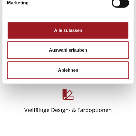
Vorteile unserer
Marketing
u
Fenstermarkisen
n
g
s
Alle zulassen
a
u
s
Auswahl erlauben
w
Hohe Windstabilität & Langlebigkeit
a
Ablehnen
h
l
Vielfältige Design- & Farboptionen