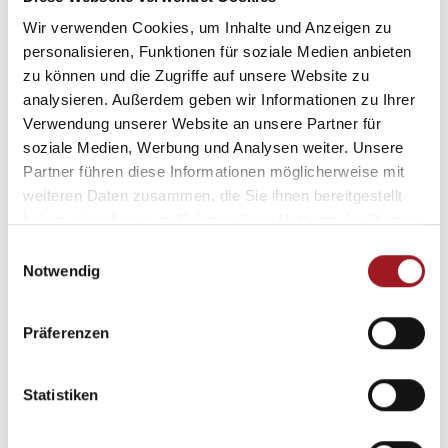
Wir verwenden Cookies, um Inhalte und Anzeigen zu
personalisieren, Funktionen für soziale Medien anbieten
zu können und die Zugriffe auf unsere Website zu
analysieren. Außerdem geben wir Informationen zu Ihrer
Verwendung unserer Website an unsere Partner für
soziale Medien, Werbung und Analysen weiter. Unsere
Partner führen diese Informationen möglicherweise mit
Basis-Markise
weiteren Daten zusammen, die Sie ihnen bereitgestellt
haben oder die sie im Rahmen Ihrer Nutzung der Dienste
max. Breite: 3.000 mm
gesammelt haben.
E
max. Höhe: 3.000 mm
Notwendig
i
ideal für denkmalgeschützte Gebäude
n
als Gruppenanlage bis 7 m
w
Präferenzen
i
Produktdetails
l
l
Statistiken
i
g