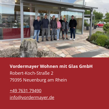
Vordermayer Wohnen mit Glas GmbH
Robert-Koch-Straße 2
79395 Neuenburg am Rhein
+49 7631 79490
info@vordermayer.de