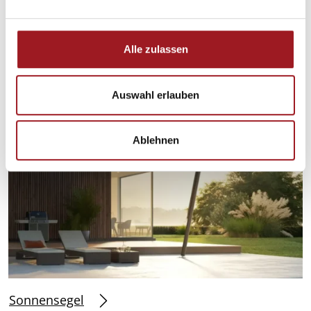
n
g
s
Sonnenschirme
Alle zulassen
a
u
s
Auswahl erlauben
w
a
Ablehnen
h
l
Sonnensegel