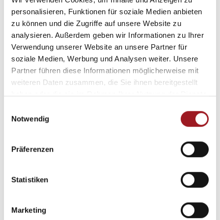
personalisieren, Funktionen für soziale Medien anbieten
zu können und die Zugriffe auf unsere Website zu
analysieren. Außerdem geben wir Informationen zu Ihrer
Verwendung unserer Website an unsere Partner für
soziale Medien, Werbung und Analysen weiter. Unsere
Partner führen diese Informationen möglicherweise mit
Terrassendächer
weiteren Daten zusammen, die Sie ihnen bereitgestellt
haben oder die sie im Rahmen Ihrer Nutzung der Dienste
gesammelt haben.
E
Notwendig
i
n
w
Präferenzen
i
l
l
Statistiken
i
g
Marketing
u