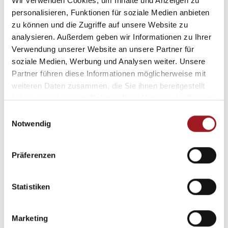
Wir verwenden Cookies, um Inhalte und Anzeigen zu
personalisieren, Funktionen für soziale Medien anbieten
zu können und die Zugriffe auf unsere Website zu
analysieren. Außerdem geben wir Informationen zu Ihrer
Verwendung unserer Website an unsere Partner für
soziale Medien, Werbung und Analysen weiter. Unsere
Partner führen diese Informationen möglicherweise mit
Sonnenschirme bieten flexiblen
weiteren Daten zusammen, die Sie ihnen bereitgestellt
haben oder die sie im Rahmen Ihrer Nutzung der Dienste
Schatten und schaffen einen
gesammelt haben.
E
gemütlichen Platz zum Entspannen im
Notwendig
i
Freien.
n
w
Präferenzen
i
l
l
Statistiken
i
g
Marketing
u