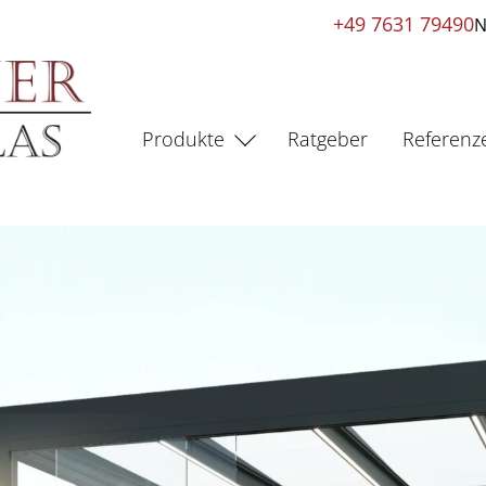
+49 7631 79490
N
Produkte
Ratgeber
Referenz