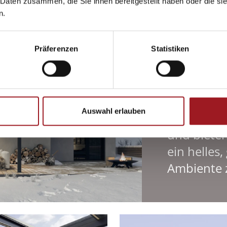
 Daten zusammen, die Sie ihnen bereitgestellt haben oder die s
n.
Präferenzen
Statistiken
Auswahl erlauben
Glasdächer
und bieten
ein helles
Ambiente z