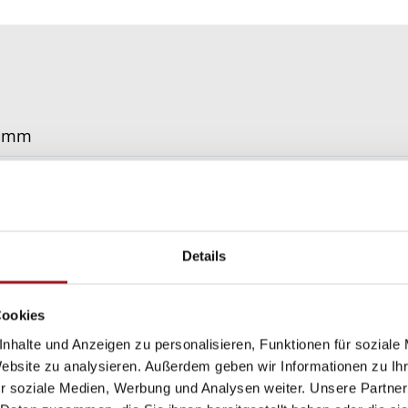
0 mm
0 mm
m²
montiert am Fenster
Details
stahl-Gaze, WAREMA VisionAir Feinstaub-Gaze, WARE
Cookies
nschutz- Gaze, verschleißfeste Gaze
nhalte und Anzeigen zu personalisieren, Funktionen für soziale
inium, Oberfläche pulverbeschichtet, stranggepresst
Website zu analysieren. Außerdem geben wir Informationen zu I
r soziale Medien, Werbung und Analysen weiter. Unsere Partner
enster, die nur zum Lüften geöffnet werden, Fenster 