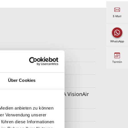
E-Mail
WhatsApp
Termin
Über Cookies
MA VisionAir-Gaze, WAREMA VisionAir
 Medien anbieten zu können
hrer Verwendung unserer
 führen diese Informationen
in Sonderform