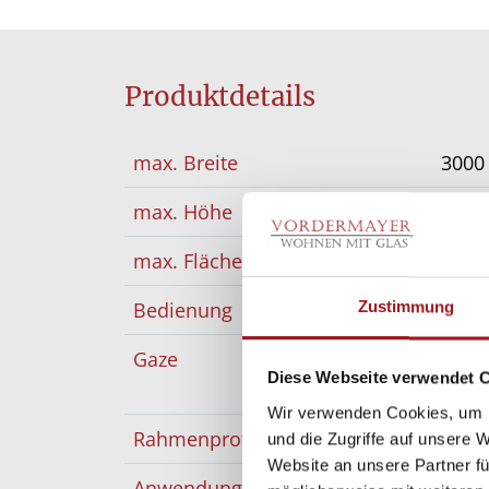
Produktdetails
max. Breite
300
max. Höhe
300
max. Fläche
4.5 
Bedienung
fest 
Zustimmung
Gaze
Edel
Diese Webseite verwendet 
Polle
Wir verwenden Cookies, um I
Rahmenprofil
Alum
und die Zugriffe auf unsere 
Website an unsere Partner fü
Anwendungsbereich
für F