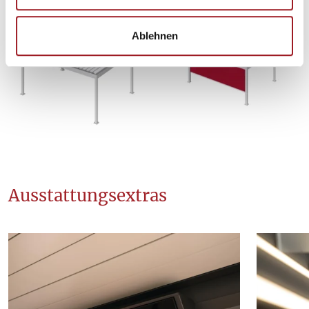
w
a
Ablehnen
h
l
Ausstattungsextras