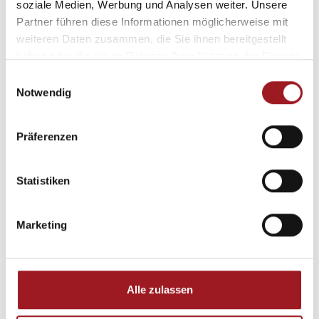
soziale Medien, Werbung und Analysen weiter. Unsere
Partner führen diese Informationen möglicherweise mit
weiteren Daten zusammen, die Sie ihnen bereitgestellt
haben oder die sie im Rahmen Ihrer Nutzung der Dienste
gesammelt haben.
E
Notwendig
i
n
w
Präferenzen
i
l
l
Statistiken
i
g
Marketing
u
n
g
s
Alle zulassen
a
u