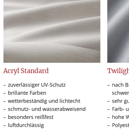
Acryl Standard
Twiligh
zuverlässiger UV-Schutz
nach Ba
brillante Farben
schwer
wetterbeständig und lichtecht
sehr g
schmutz- und wasserabweisend
Farb- u
besonders reißfest
hohe W
luftdurchlässig
Polyes