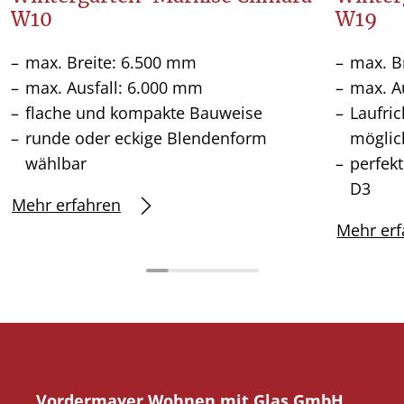
W10
W19
max. Breite: 6.500 mm
max. B
max. Ausfall: 6.000 mm
max. A
flache und kompakte Bauweise
Laufri
runde oder eckige Blendenform
möglic
wählbar
perfek
D3
Mehr erfahren
Mehr erf
Vordermayer Wohnen mit Glas GmbH