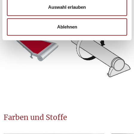
s
Auswahl erlauben
Details und Varianten
w
a
Ablehnen
h
l
Farben und Stoffe