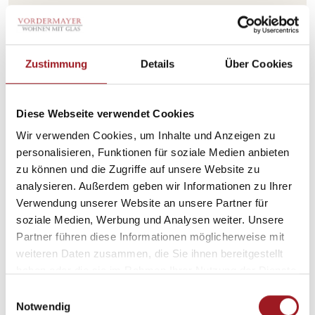
Sie interessieren sich für unseren
Zustimmung
Details
Über Cookies
innenliegenden Sonnenschutz?
Schauen Sie sich doch unsere vielfältigen
Diese Webseite verwendet Cookies
Verschattungslösungen für den Innenraum an –
Wir verwenden Cookies, um Inhalte und Anzeigen zu
sicher ist auch die Passende für Sie dabei.
personalisieren, Funktionen für soziale Medien anbieten
zu können und die Zugriffe auf unsere Website zu
analysieren. Außerdem geben wir Informationen zu Ihrer
Unsere Systeme im Überblick
Verwendung unserer Website an unsere Partner für
soziale Medien, Werbung und Analysen weiter. Unsere
Partner führen diese Informationen möglicherweise mit
weiteren Daten zusammen, die Sie ihnen bereitgestellt
Pflegeleicht im Alltag
haben oder die sie im Rahmen Ihrer Nutzung der Dienste
So bleibt Ihr Sonnenschutz in
gesammelt haben.
E
Bestform
Notwendig
i