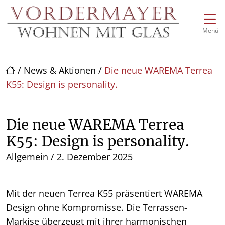
Direkt zur Top-Navigation
Direkt zur Hauptnavigation
Zum Inhalt springen
Direkt zum Footer
Hauptnavigation
Menü
/
News & Aktionen
/
Die neue WAREMA Terrea
K55: Design is personality.
Die neue WAREMA Terrea
K55: Design is personality.
Posted on
Allgemein
/
2. Dezember 2025
Mit der neuen Terrea K55 präsentiert WAREMA
Design ohne Kompromisse. Die Terrassen-
Markise überzeugt mit ihrer harmonischen