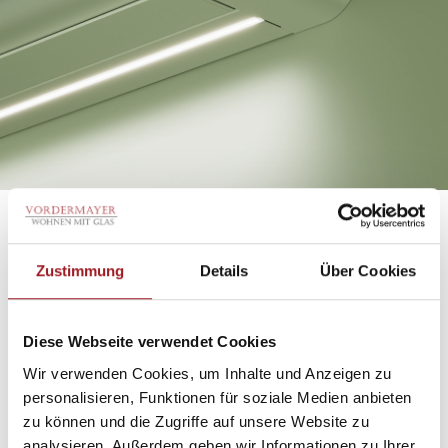
Ein weiteres Highlight:
Auf Wunsch ermöglichen
zwei voneinander unabhängige integrierte,
Zustimmung
Details
Über Cookies
dimmbare LED-Streifen eine Beleuchtung der
Terrasse im offenen und geschlossenen Zustand –
Diese Webseite verwendet Cookies
direktes oder Ambientelicht, Sie haben die Wahl.
Wir verwenden Cookies, um Inhalte und Anzeigen zu
Weitere hochwertige Features runden die K55 ab:
personalisieren, Funktionen für soziale Medien anbieten
Das optionale Volant-Rollo gewährleistet
zu können und die Zugriffe auf unsere Website zu
Privatsphäre und Blendschutz, während der
analysieren. Außerdem geben wir Informationen zu Ihrer