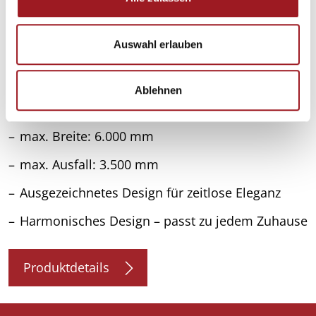
a
u
s
Auswahl erlauben
w
a
Ablehnen
h
Kassetten-Markise Terrea K55
l
max. Breite: 6.000 mm
max. Ausfall: 3.500 mm
Ausgezeichnetes Design für zeitlose Eleganz
Harmonisches Design – passt zu jedem Zuhause
Produktdetails