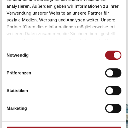
analysieren. Außerdem geben wir Informationen zu Ihrer
Downloads
Verwendung unserer Website an unsere Partner für
soziale Medien, Werbung und Analysen weiter. Unsere
Entdecken Sie praktische
Bedienungsanleitungen,
Partner führen diese Informationen möglicherweise mit
Pflege- und Sicherheitsinfos, Flyer und mehr
zum
weiteren Daten zusammen, die Sie ihnen bereitgestellt
direkten Herunterladen – übersichtlich gesammelt
haben oder die sie im Rahmen Ihrer Nutzung der Dienste
für Ihren schnellen Zugriff.
gesammelt haben.
E
Notwendig
i
n
Zu unserem Downloadbereich
w
Präferenzen
i
l
Das könnte Sie auch interessieren
l
Statistiken
i
g
Marketing
u
n
g