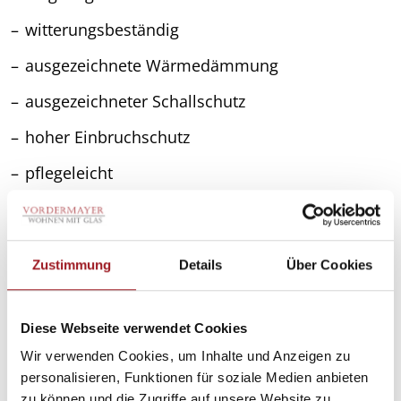
witterungsbeständig
ausgezeichnete Wärmedämmung
ausgezeichneter Schallschutz
hoher Einbruchschutz
pflegeleicht
sehr gutes Preis-Leistungsverhältnis
Nähere Infos :
Zustimmung
Details
Über Cookies
www.gugelfuss.de
www.schueco.com
Diese Webseite verwendet Cookies
Wir verwenden Cookies, um Inhalte und Anzeigen zu
personalisieren, Funktionen für soziale Medien anbieten
zu können und die Zugriffe auf unsere Website zu