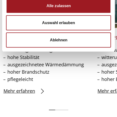
s
Alle zulassen
a
u
s
Auswahl erlauben
w
a
Fenster aus Aluminium
Fenste
Ablehnen
h
l
witterungsbeständig
nachwa
hohe Stabilität
witter
ausgezeichnetee Wärmedämmung
ausge
hoher Brandschutz
hoher 
pflegeleicht
hoher 
Mehr erfahren
Mehr erf