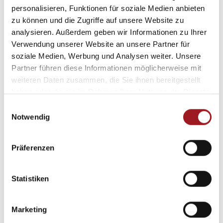
personalisieren, Funktionen für soziale Medien anbieten
zu können und die Zugriffe auf unsere Website zu
analysieren. Außerdem geben wir Informationen zu Ihrer
Verwendung unserer Website an unsere Partner für
soziale Medien, Werbung und Analysen weiter. Unsere
Downloads
Partner führen diese Informationen möglicherweise mit
weiteren Daten zusammen, die Sie ihnen bereitgestellt
Entdecken Sie praktische
Bedienungsanleitungen,
haben oder die sie im Rahmen Ihrer Nutzung der Dienste
Pflege- und Sicherheitsinfos, Flyer und mehr
zum
gesammelt haben.
E
direkten Herunterladen – übersichtlich gesammelt
Notwendig
i
für Ihren schnellen Zugriff.
n
w
Präferenzen
i
Zu unserem Downloadbereich
l
l
Statistiken
i
Das könnte Sie auch interessieren
g
Marketing
u