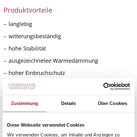
Produktvorteile
langlebig
witterungsbeständig
hohe Stabilität
ausgezeichnetee Wärmedämmung
hoher Einbruchschutz
hoher Brandschutz
pflegeleicht
Zustimmung
Details
Über Cookies
Nähere Infos :
www.schueco.com
Diese Webseite verwendet Cookies
www.kawneer.com
Wir verwenden Cookies, um Inhalte und Anzeigen zu