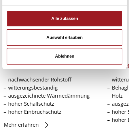
n
g
s
Alle zulassen
a
u
s
Auswahl erlauben
w
a
Ablehnen
h
l
Fenster aus Holz
Fenste
nachwachsender Rohstoff
witter
witterungsbeständig
Behagl
ausgezeichnete Wärmedämmung
Holz
hoher Schallschutz
ausge
hoher Einbruchschutz
hoher 
hoher 
Mehr erfahren