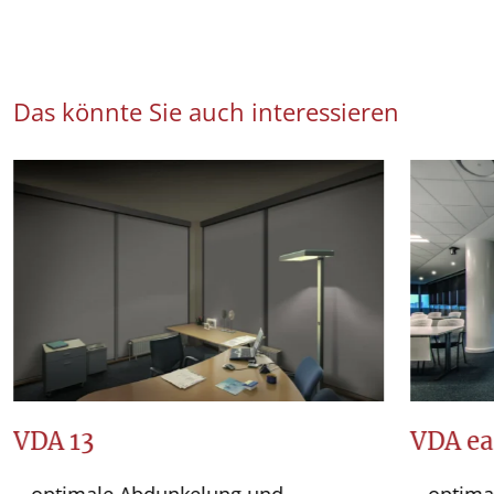
Das könnte Sie auch interessieren
VDA 13
VDA ea
optimale Abdunkelung und
optima