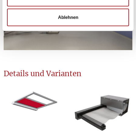
w
a
Ablehnen
h
l
Details und Varianten