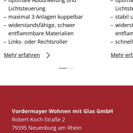
Lichtsteuerung
Lichts
maximal 3 Anlagen kuppelbar
stabil 
widerstandsfähige, schwer
widers
entflammbare Materialien
entfla
Links- oder Rechtsroller
schnel
Mehr erfahren
Mehr erf
Vordermayer Wohnen mit Glas GmbH
Robert-Koch-Straße 2
79395 Neuenburg am Rhein