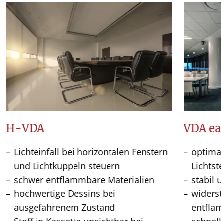
H-VDA
VDA ea
Lichteinfall bei horizontalen Fenstern
optima
und Lichtkuppeln steuern
Lichts
schwer entflammbare Materialien
stabil 
hochwertige Dessins bei
widers
ausgefahrenem Zustand
entfla
Stoff in Kassette unsichtbar bei
schnel