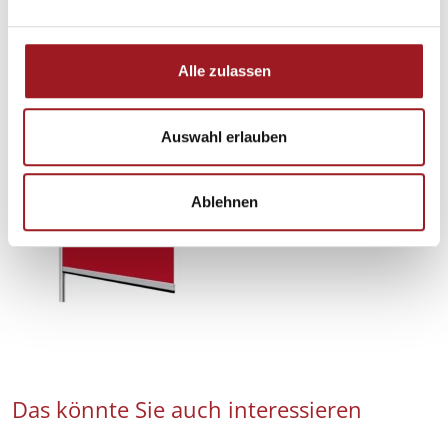
n
g
Details und Varianten
s
Alle zulassen
a
u
s
Auswahl erlauben
w
a
Ablehnen
h
l
Das könnte Sie auch interessieren