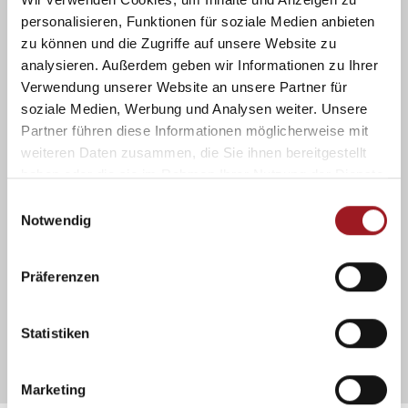
Führung
personalisieren, Funktionen für soziale Medien anbieten
Führungsschienen
zu können und die Zugriffe auf unsere Website zu
analysieren. Außerdem geben wir Informationen zu Ihrer
Kasten
Verwendung unserer Website an unsere Partner für
eckig, verschiedene Größen
soziale Medien, Werbung und Analysen weiter. Unsere
Partner führen diese Informationen möglicherweise mit
weiteren Daten zusammen, die Sie ihnen bereitgestellt
Anwendungsbereich
haben oder die sie im Rahmen Ihrer Nutzung der Dienste
Fenster
gesammelt haben.
E
Notwendig
i
Markisentuch
n
Soltis B92, Glasfasergewebe, Textilgewebe
w
Präferenzen
i
Montage
l
l
Statistiken
im Rauminneren an senkrechten Flächen
i
g
Marketing
u