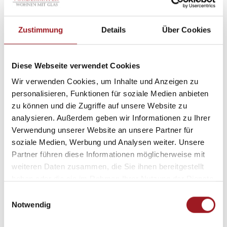
max. Breite: 6.500 mm
max. Ausfall: 6.000 mm
Zustimmung
Details
Über Cookies
hohe Windstabilität
flache und kompakte Bauweise
Diese Webseite verwendet Cookies
Produktdetails
Wir verwenden Cookies, um Inhalte und Anzeigen zu
personalisieren, Funktionen für soziale Medien anbieten
zu können und die Zugriffe auf unsere Website zu
Vorteile unserer
analysieren. Außerdem geben wir Informationen zu Ihrer
Verwendung unserer Website an unsere Partner für
Wintergartenmarkisen
soziale Medien, Werbung und Analysen weiter. Unsere
Partner führen diese Informationen möglicherweise mit
weiteren Daten zusammen, die Sie ihnen bereitgestellt
haben oder die sie im Rahmen Ihrer Nutzung der Dienste
gesammelt haben.
E
Notwendig
i
n
Hohe Windstabilität